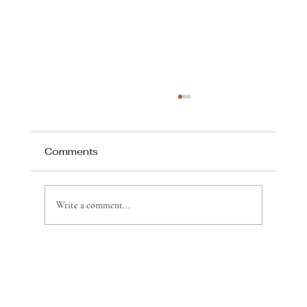
Comments
Write a comment...
在吉隆坡和 Local Party Girl 一起打马
球，体验马来西亚富商们消遣时的运
动？！