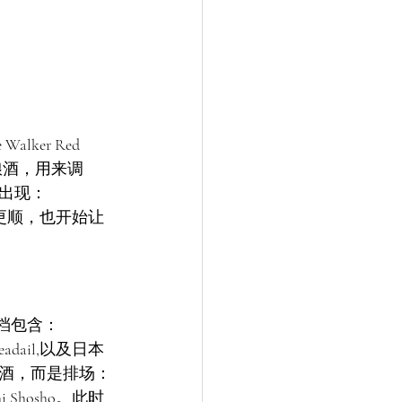
lker Red 
众的口粮酒，用来调
会出现：
有个性、入口更顺，也开始让
一档包含：
 Uigeadail,以及日本
就不是酒，而是排场：
eshi Shosho。此时