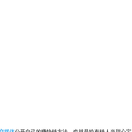
交媒体
公开自己的赚快钱方法，也就是给有钱人当甜心宝贝（S