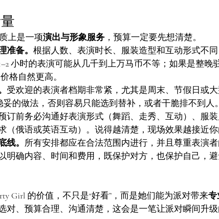
考量
l，本质上是一项
演出与形象服务
，预算一定要先想清楚。
理准备。
根据人数、表演时长、服装造型和互动形式不同
1–2 小时的表演可能从几千到上万马币不等；如果是整晚
，价格自然更高。
。
受欢迎的表演者档期非常紧，尤其是周末、节假日或大型
较稳妥的做法，否则容易只能选到替补，或者干脆排不到人
预订前务必沟通好表演形式（舞蹈、走秀、互动）、服装
求（俄语或英语互动）。说得越清楚，现场效果越接近你
底线。
所有安排都应在合法范围内进行，并且尊重表演者
以明确内容、时间和费用，既保护对方，也保护自己，避
rty Girl 的价值，不只是“好看”，而是她们能为派对带来
专
选对、预算合理、沟通清楚，这会是一笔让派对瞬间升级