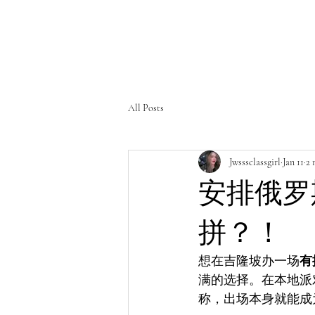
All Posts
Jwsssclassgirl
Jan 11
2 
安排俄罗斯
拼？！
想在吉隆坡办一场
有
满的选择。在本地派
称，出场本身就能成为