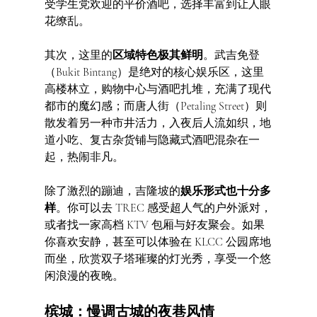
受学生党欢迎的平价酒吧，选择丰富到让人眼
花缭乱。
其次，这里的
区域特色极其鲜明
。武吉免登
（Bukit Bintang）是绝对的核心娱乐区，这里
高楼林立，购物中心与酒吧扎堆，充满了现代
都市的魔幻感；而唐人街（Petaling Street）则
散发着另一种市井活力，入夜后人流如织，地
道小吃、复古杂货铺与隐藏式酒吧混杂在一
起，热闹非凡。
除了激烈的蹦迪，吉隆坡的
娱乐形式也十分多
样
。你可以去 TREC 感受超人气的户外派对，
或者找一家高档 KTV 包厢与好友聚会。如果
你喜欢安静，甚至可以体验在 KLCC 公园席地
而坐，欣赏双子塔璀璨的灯光秀，享受一个悠
闲浪漫的夜晚。
槟城：慢调古城的夜巷风情