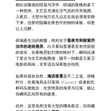
相比吉隆坡的喧嚣与浮华，槟城的夜晚则多了
一种悠闲、文艺且充满生活气息的市井氛围。
入夜后，大部分地方在九点左右就会渐渐安静
下来，但那些隐藏在夜色中的独特体验，却更
让人沉醉。
槟城夜生活的精髓，绝对在于
逛夜市和探索乔
治市的老街巷弄
。白天看似普通甚至有些斑驳
的老街，在夜晚霓虹灯牌的映衬下，瞬间拉满
了复古与文艺的氛围感，随手一拍都是王家卫
电影的风味，非常适合深夜散步拍照。
如果你喜欢自然，
海滨夜景
是不二之选。傍晚
时分，吹着海风去日落洞（Gurney）或者姓氏
桥码头散散步，欣赏绝美的海景与日落，能让
你瞬间忘却所有的疲惫。
此外，这里虽然没有大型的嘈杂夜店，但却藏