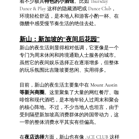
着不少极具
特色的小酒馆
。比如 Thursday 
Dance & Play 这样的隐藏酒吧或 Dance Club，
环境轻松舒适，是本地人和游客小酌一杯、在
微醺中感受慢节奏生活的绝佳去处。
新山：新加坡的“夜间后花园”
新山的夜生活则显得相对低调，它更像是一个
专门为周末休闲和跨境通勤人士服务的城市。
虽然它的夜间娱乐选择正在逐渐增多，但整体
的玩乐氛围比吉隆坡要悠闲、实用得多。
目前，新山的夜生活主要集中在 
Mount Austin 
等新兴商圈
。这里聚集了大量的网红餐厅、咖
啡馆和现代酒吧，是本地年轻人过周末和聚会
的核心阵地。不过，不少当地人也坦言，由于
受到隔壁新加坡高消费群体的跨国带动力，这
一带的整体消费水平其实有些偏高。
在
夜店选择
方面，新山也有像 ACE CLUB 这样