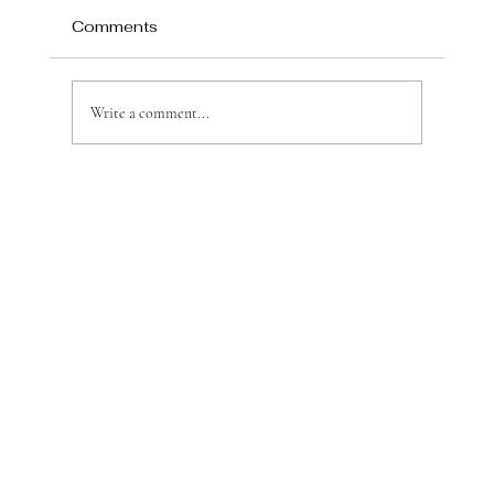
Comments
Write a comment...
和 Local Party Girl 之间可以聊彼此的性
癖看怎样玩得更开或者怎样让对方更有新
鲜感这样就跟容易达到你要的点？！